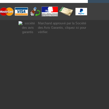
Marchand approuvé par la Société
des Avis Garantis,
cliquez ici pour
vérifier
.