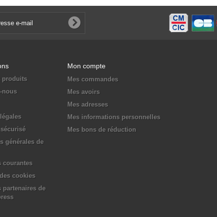
ons
Mon compte
 produits
Mes commandes
z-nous
Mes avoirs
Mes adresses
légales
Mes informations personnelles
sécurisé
Mes bons de réduction
s générales de
 courantes
 des cookies
 partenaires de
press