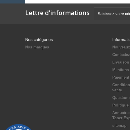
Lettre d'informations
Nos catégories
Informati
Nos marques
Nouveaux
Contacte
Livraison
Mentions 
Paiement 
Condition
vente
Questions
Politique
Annuaires
Toner Ex
sitemap