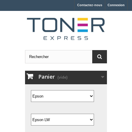
Contactez-nous
Connexion
Panier
(vide)