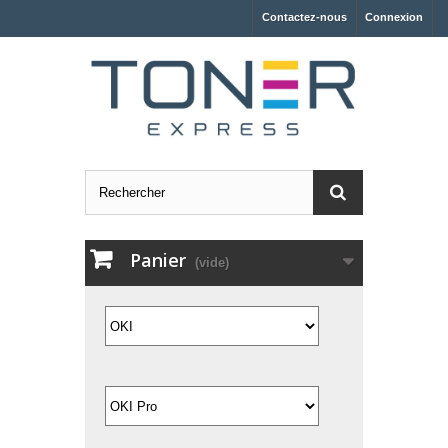
Contactez-nous
Connexion
Panier
(vide)