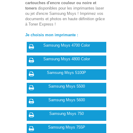
cartouches d'encre couleur ou noire et
toners
disponibles pour les imprimantes laser
ou jet d'encre Samsung Msys ! Imprimez vos
documents et photos en haute définition grâce
à Toner Express !
Je choisis mon imprimante :
Samsung Msys 4700 Color
Samsung Msys 4800 Color
Samsung Msys 5100P
Samsung Msys 5500
Samsung Msys 5600
Samsung Msys 750
Samsung Msys 755P