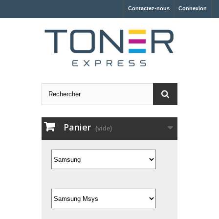
Contactez-nous
Connexion
Panier
(vide)