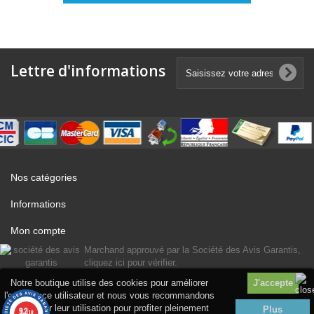
Lettre d'informations
Nos catégories
Informations
Mon compte
Marchand approuvé par la Société des Avis Garantis,
cliquez ici pour vérifier
.
Notre boutique utilise des cookies pour améliorer
l'expérience utilisateur et nous vous recommandons
d'accepter leur utilisation pour profiter pleinement
Plus
9.2
/10