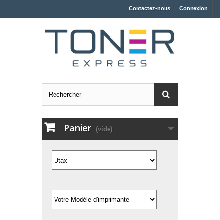
Contactez-nous
Connexion
Panier
(vide)