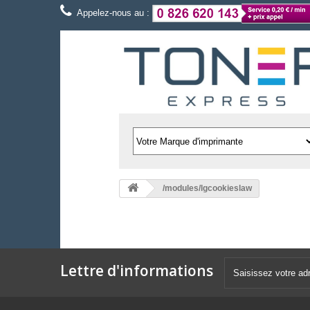
Appelez-nous au :
/modules/lgcookieslaw
Lettre d'informations