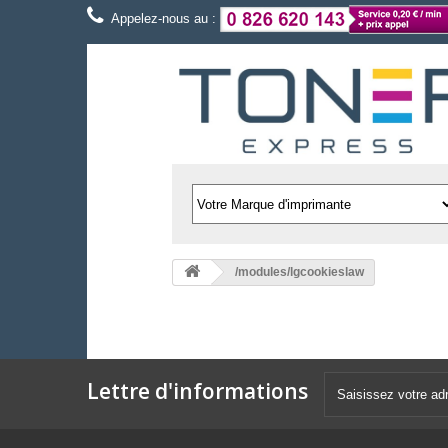
Appelez-nous au :
/modules/lgcookieslaw
Lettre d'informations