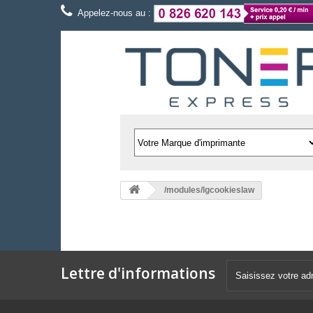
Appelez-nous au :
/modules/lgcookieslaw
Lettre d'informations