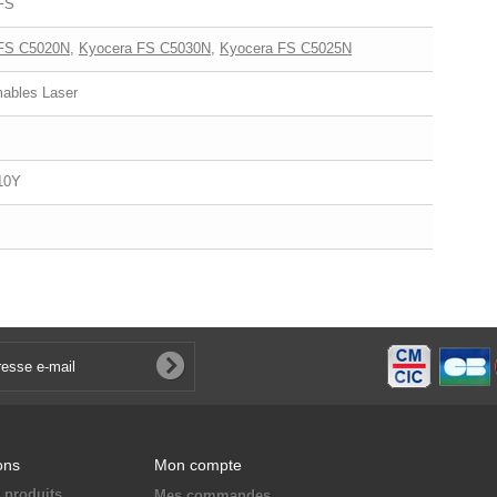
FS
FS C5020N
,
Kyocera FS C5030N
,
Kyocera FS C5025N
bles Laser
10Y
ons
Mon compte
 produits
Mes commandes