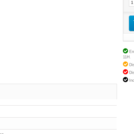
En 
11H.
Dis
Dis
Ind