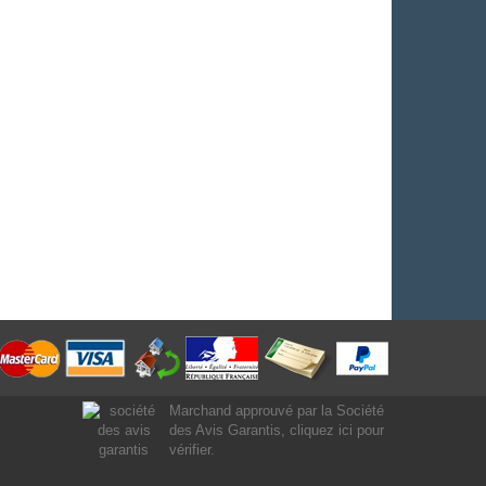
Marchand approuvé par la Société
des Avis Garantis,
cliquez ici pour
vérifier
.