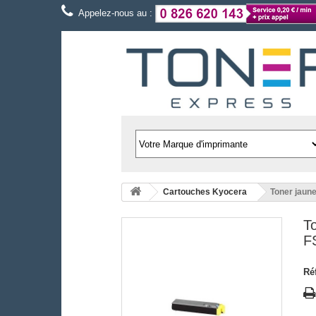
Appelez-nous au :
Cartouches Kyocera
Toner jaun
T
F
Ré