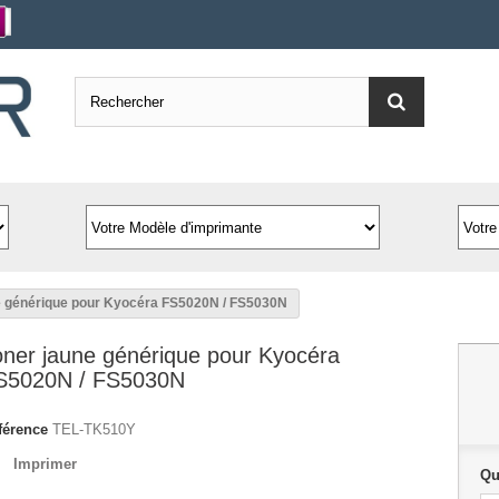
e générique pour Kyocéra FS5020N / FS5030N
oner jaune générique pour Kyocéra
S5020N / FS5030N
férence
TEL-TK510Y
Imprimer
Qu