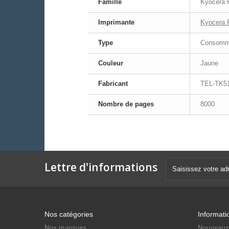
Famille
Kyocera 
Imprimante
Kyocera 
Type
Consomma
Couleur
Jaune
Fabricant
TEL-TK5
Nombre de pages
8000
Lettre d'informations
Nos catégories
Informati
Nos marques
Nouveaux