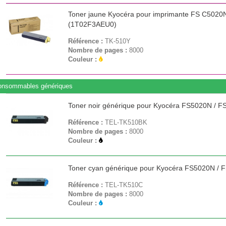
Toner jaune Kyocéra pour imprimante FS C5020
(1T02F3AEU0)
Référence :
TK-510Y
Nombre de pages :
8000
Couleur :
onsommables génériques
Toner noir générique pour Kyocéra FS5020N / 
Référence :
TEL-TK510BK
Nombre de pages :
8000
Couleur :
Toner cyan générique pour Kyocéra FS5020N /
Référence :
TEL-TK510C
Nombre de pages :
8000
Couleur :