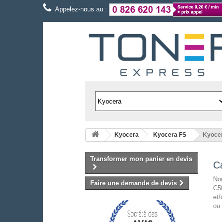
Appelez-nous au :
Kyocera
Kyocera FS
Kyoce
Transformer mon panier en devis
C
Nou
Faire une demande de devis
C50
et/
ou 