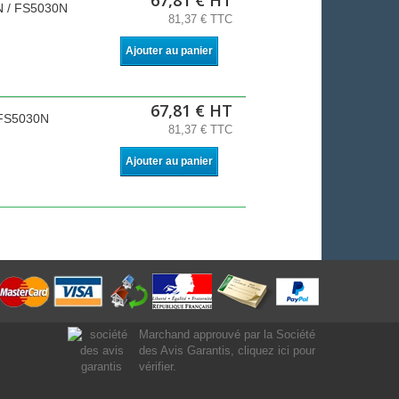
67,81 € HT
N / FS5030N
81,37 € TTC
Ajouter au panier
67,81 € HT
 FS5030N
81,37 € TTC
Ajouter au panier
Marchand approuvé par la Société
des Avis Garantis,
cliquez ici pour
vérifier
.