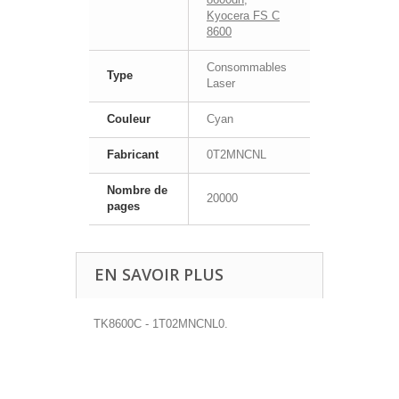
Kyocera FS C
8600
Consommables
Type
Laser
Couleur
Cyan
Fabricant
0T2MNCNL
Nombre de
20000
pages
EN SAVOIR PLUS
TK8600C - 1T02MNCNL0.