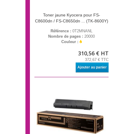
Toner jaune Kyocera pour FS-
C8600dn / FS-C8650dn ... (TK-8600Y)
Référence :
0T2MNANL
Nombre de pages :
20000
Couleur :
310,56 € HT
372,67 € TTC
Ajouter au panier