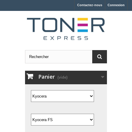
Contactez-nous
Connexion
Panier
(vide)