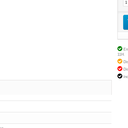
En 
11H.
Dis
Dis
Ind