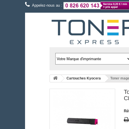
Appelez-nous au :
Cartouches Kyocera
Toner mage
T
C
Ré