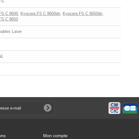
FS
FS C 8600
,
Kyocera FS C 8600dn
,
Kyocera FS C 8650dn
,
FS C 8650
bles Laser
NL
ons
Mon compte