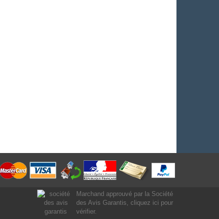
Marchand approuvé par la Société
des Avis Garantis,
cliquez ici pour
vérifier
.