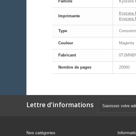
Famille
Kyocera 
Kyocera 
Imprimante
Kyocera 
Type
Consomma
Couleur
Magenta
Fabricant
0T2MNB
Nombre de pages
20000
Lettre d'informations
Nos catégories
Informati