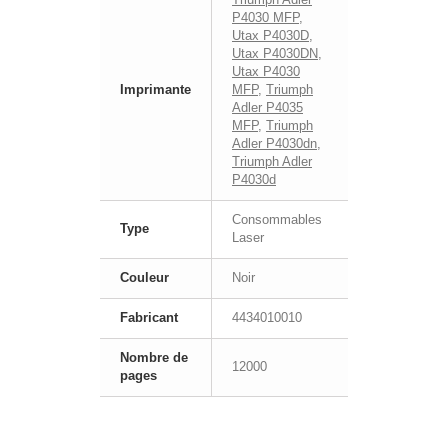
P4030 MFP
,
Utax P4030D
,
Utax P4030DN
,
Utax P4030
Imprimante
MFP
,
Triumph
Adler P4035
MFP
,
Triumph
Adler P4030dn
,
Triumph Adler
P4030d
Consommables
Type
Laser
Couleur
Noir
Fabricant
4434010010
Nombre de
12000
pages