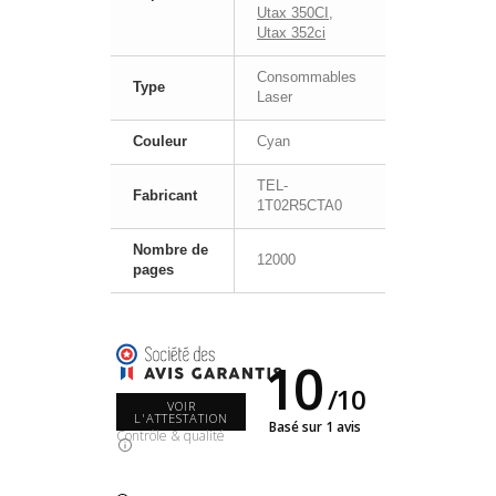
Utax 350CI
,
Utax 352ci
Consommables
Type
Laser
Couleur
Cyan
TEL-
Fabricant
1T02R5CTA0
Nombre de
12000
pages
10
/
10
VOIR
L'ATTESTATION
Basé sur 1 avis
Contrôle & qualité