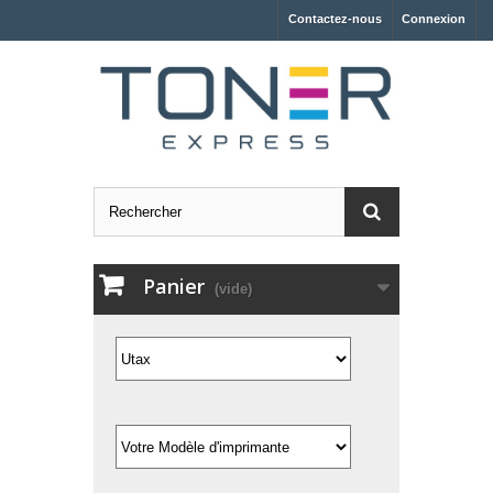
Contactez-nous
Connexion
Panier
(vide)