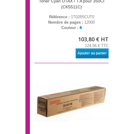
Toner Cyan UTAX / T.A pour 350CI
(CK5511C)
Référence :
1T02R5CUT0
Nombre de pages :
12000
Couleur :
103,80 € HT
124,56 € TTC
Ajouter au panier