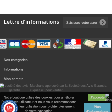
Lettre d'informations
Nos catégories
Informations
Mon compte
Marchand approuvé par la Société des Avis Garantis,
cliquez ici pour vérifier
.
Notre boutique utilise des cookies pour améliorer
l'expérience utilisateur et nous vous recommandons
d'accepter leur utilisation pour profiter pleinement
Plus
9.2
/10
2176 avis
de votre navigation.
d'informations