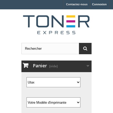
Contactez-nous
Connexion
Panier
(vide)