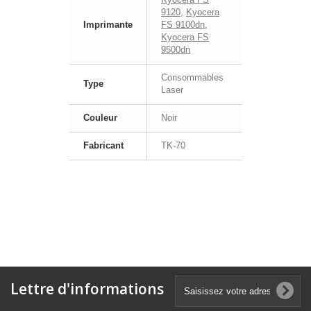
9120
,
Kyocera
Imprimante
FS 9100dn
,
Kyocera FS
9500dn
Consommables
Type
Laser
Couleur
Noir
Fabricant
TK-70
Lettre d'informations