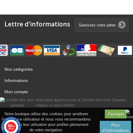
Lettre d'informations
Nos catégories
Informations
Mon compte
Marchand approuvé par la Société des Avis Garantis,
cliquez ici pour vérifier
.
Notre boutique utilise des cookies pour améliorer
l'expérience utilisateur et nous vous recommandons
d'accepter leur utilisation pour profiter pleinement
Plus
9.2
/10
2176 avis
de votre navigation.
d'informations