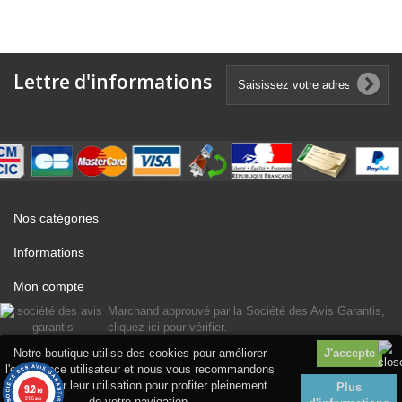
Lettre d'informations
Nos catégories
Informations
Mon compte
Marchand approuvé par la Société des Avis Garantis,
cliquez ici pour vérifier
.
Notre boutique utilise des cookies pour améliorer
l'expérience utilisateur et nous vous recommandons
d'accepter leur utilisation pour profiter pleinement
Plus
9.2
/10
2176 avis
de votre navigation.