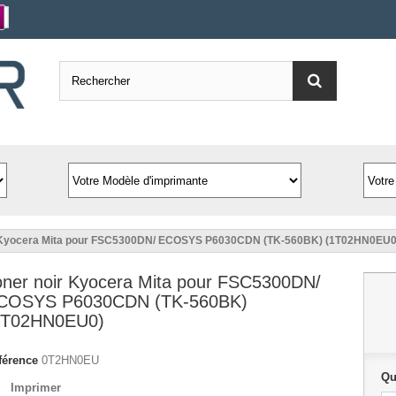
r Kyocera Mita pour FSC5300DN/ ECOSYS P6030CDN (TK-560BK) (1T02HN0EU0
oner noir Kyocera Mita pour FSC5300DN/
COSYS P6030CDN (TK-560BK)
1T02HN0EU0)
férence
0T2HN0EU
Qu
Imprimer