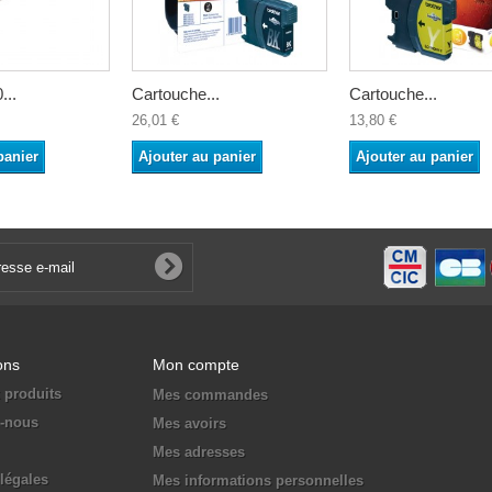
...
Cartouche...
Cartouche...
26,01 €
13,80 €
panier
Ajouter au panier
Ajouter au panier
ons
Mon compte
 produits
Mes commandes
z-nous
Mes avoirs
Mes adresses
légales
Mes informations personnelles