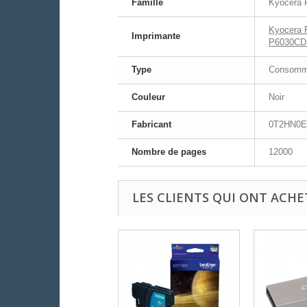
Famille
Kyocera 
Kyocera
Imprimante
P6030CD
Type
Consomma
Couleur
Noir
Fabricant
0T2HN0
Nombre de pages
12000
LES CLIENTS QUI ONT ACHE