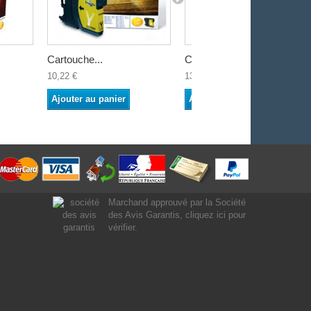
Cartouche...
Cartouche...
10,22 €
13,80 €
Ajouter au panier
Ajouter au panier
Marchand approuvé par la Société
des Avis Garantis,
cliquez ici pour
vérifier
.