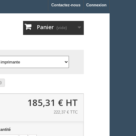
Contactez-nous
Connexion
Panier
(vide)
)
185,31 €
HT
222,37 € TTC
antité