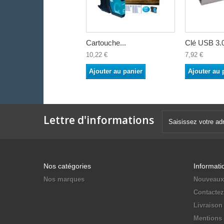
Cartouche...
Clé USB 3.0
10,22 €
7,92 €
Ajouter au panier
Ajouter au 
Lettre d'informations
Nos catégories
Informati
Nos marques
Nouveaux
Contacte
Livraison
Mentions 