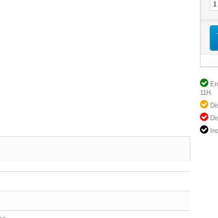
En 
11H.
Dis
Dis
Ind