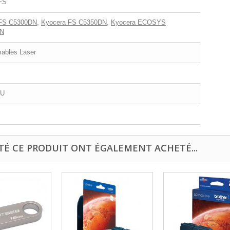
FS
 FS C5300DN
,
Kyocera FS C5350DN
,
Kyocera ECOSYS
N
bles Laser
EU
TÉ CE PRODUIT ONT ÉGALEMENT ACHETÉ...