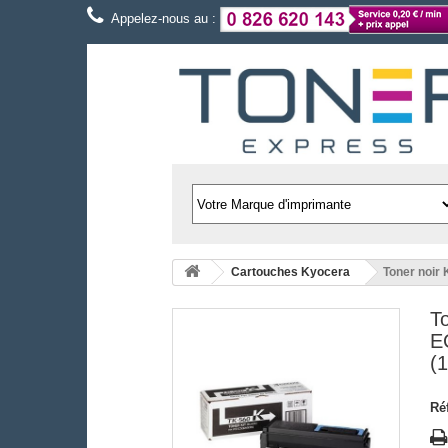
Appelez-nous au :
Cartouches Kyocera
Toner noi
T
E
(
Ré