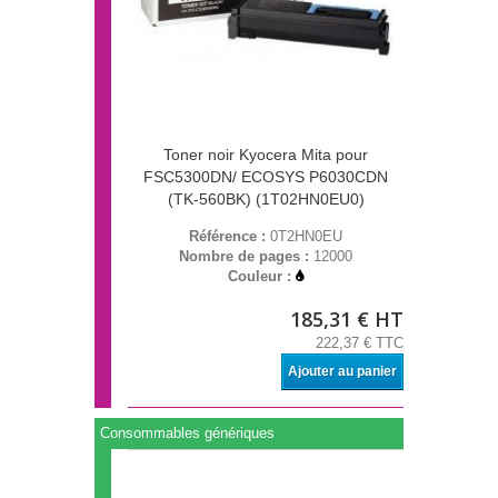
Toner noir Kyocera Mita pour
FSC5300DN/ ECOSYS P6030CDN
(TK-560BK) (1T02HN0EU0)
Référence :
0T2HN0EU
Nombre de pages :
12000
Couleur :
185,31 € HT
222,37 € TTC
Ajouter au panier
Consommables génériques