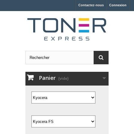
Contactez-nous
Connexion
Panier
(vide)