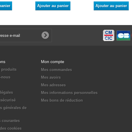
panier
Ajouter au panier
Ajouter au panier
ons
Mon compte
 produits
Mes commandes
z-nous
Mes avoirs
Mes adresses
légales
Mes informations personnelles
sécurisé
Mes bons de réduction
s générales de
 courantes
 des cookies