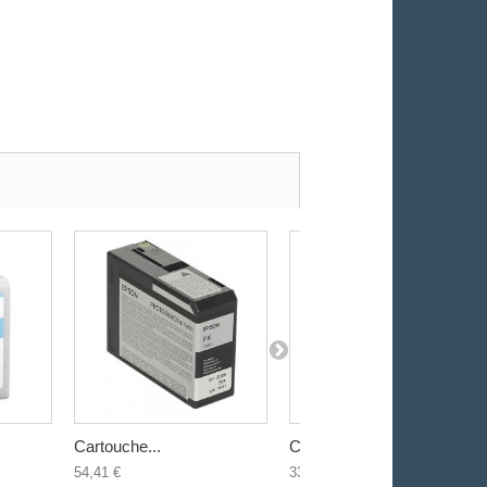
Cartouche...
Cartouche...
54,41 €
33,17 €