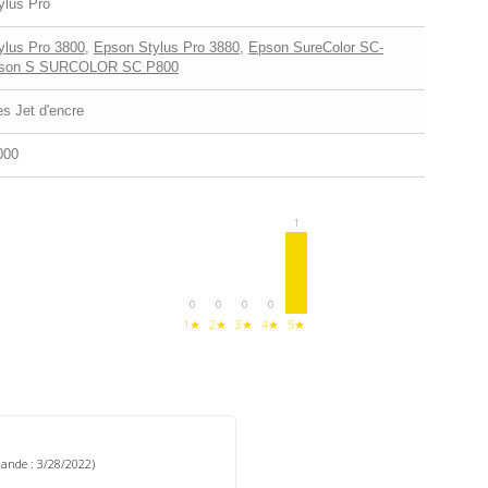
ylus Pro
ylus Pro 3800
,
Epson Stylus Pro 3880
,
Epson SureColor SC-
son S SURCOLOR SC P800
s Jet d'encre
000
1
0
0
0
0
1★
2★
3★
4★
5★
ande : 3/28/2022)