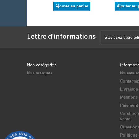
Ajouter au panier
Ajouter au 
Lettre d'informations
Nos catégories
Informati
Nos marques
Nouveaux
Contacte
Livraison
Mentions 
Paiement 
Condition
vente
Questions
Politique