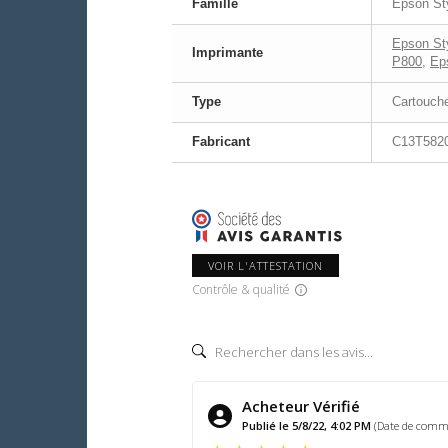
Famille
Epson St
Epson St
Imprimante
P800
,
Ep
Type
Cartouche
Fabricant
C13T582
VOIR L'ATTESTATION
Contrôle & qualité
Acheteur Vérifié
Publié le 5/8/22, 4:02 PM
(Date de comm