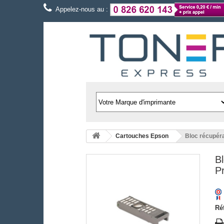
Appelez-nous au :
Cartouches Epson
Bloc récupér
B
P
Ré