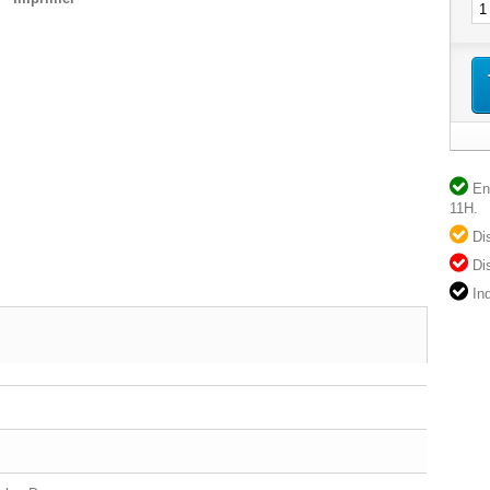
(1 avis)
En 
11H.
Dis
Dis
Ind