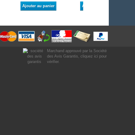
Ajouter au panier
Ajouter au panier
Marchand approuvé par la Société
des Avis Garantis,
cliquez ici pour
vérifier
.