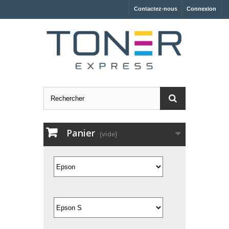
Contactez-nous
Connexion
Panier
(vide)