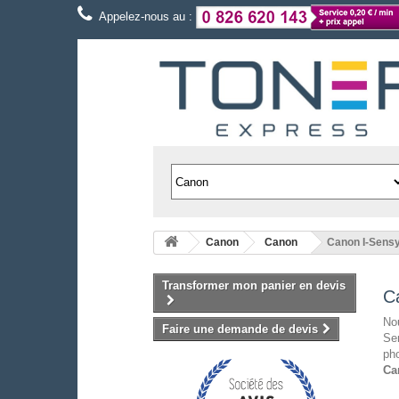
Appelez-nous au :
Canon
Canon
Canon I-Sens
Transformer mon panier en devis
C
Nou
Faire une demande de devis
Sen
pho
Ca