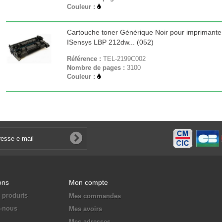
Couleur :
Cartouche toner Générique Noir pour imprimant
ISensys LBP 212dw... (052)
Référence :
TEL-2199C002
Nombre de pages :
3100
Couleur :
ons
Mon compte
 produits
Mes commandes
z-nous
Mes avoirs
Mes adresses