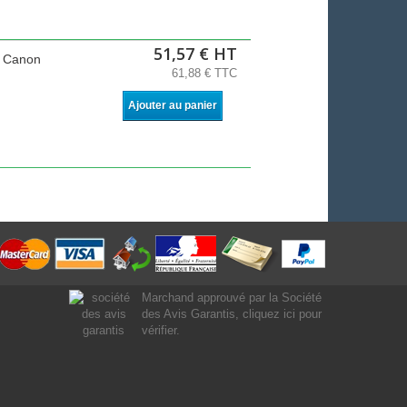
51,57 € HT
e Canon
61,88 € TTC
Ajouter au panier
Marchand approuvé par la Société
des Avis Garantis,
cliquez ici pour
vérifier
.