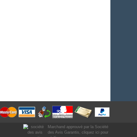
Marchand approuvé par la Société
des Avis Garantis,
cliquez ici pour