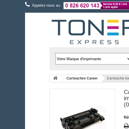
Appelez-nous au :
Cartouches Canon
Cartouche to
C
i
(
Ré