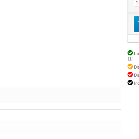
En 
11H.
Dis
Dis
Ind