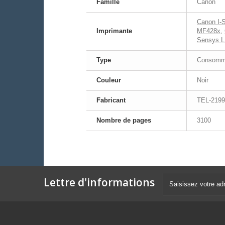
Famille
Canon
Canon I-
Imprimante
MF428x
,
Sensys L
Type
Consomma
Couleur
Noir
Fabricant
TEL-219
Nombre de pages
3100
Lettre d'informations