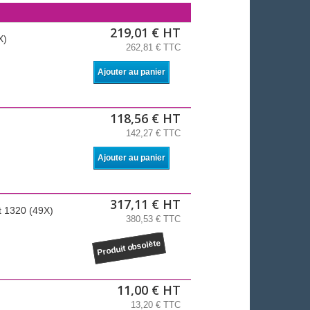
219,01 € HT
X)
262,81 € TTC
Ajouter au panier
118,56 € HT
142,27 € TTC
Ajouter au panier
317,11 € HT
t 1320 (49X)
380,53 € TTC
Produit obsolète
11,00 € HT
13,20 € TTC