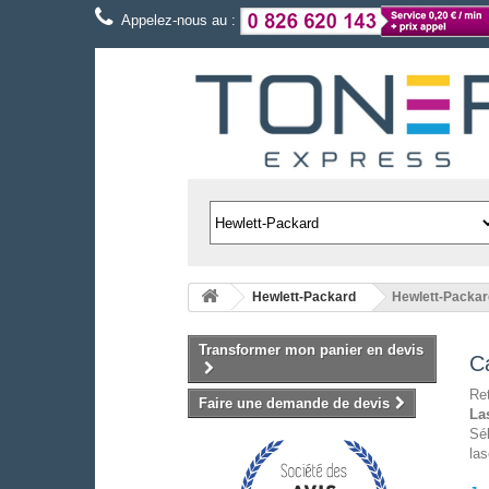
Appelez-nous au :
Hewlett-Packard
Hewlett-Packar
Transformer mon panier en devis
C
Re
Faire une demande de devis
La
Sé
las