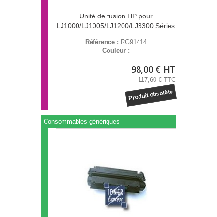
Unité de fusion HP pour
LJ1000/LJ1005/LJ1200/LJ3300 Séries
Référence :
RG91414
Couleur :
98,00 € HT
117,60 € TTC
Produit obsolète
Consommables génériques