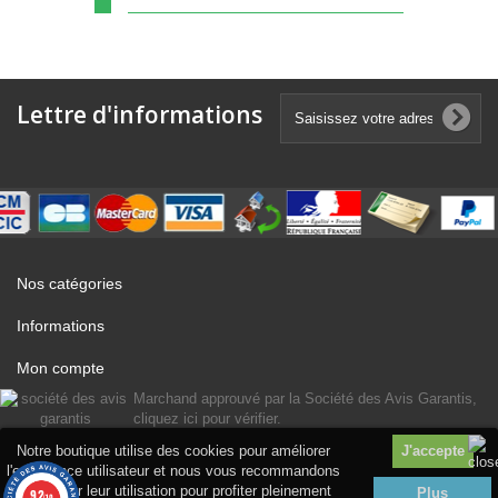
Lettre d'informations
Nos catégories
Informations
Mon compte
Marchand approuvé par la Société des Avis Garantis,
cliquez ici pour vérifier
.
Notre boutique utilise des cookies pour améliorer
l'expérience utilisateur et nous vous recommandons
d'accepter leur utilisation pour profiter pleinement
Plus
9.2
/10