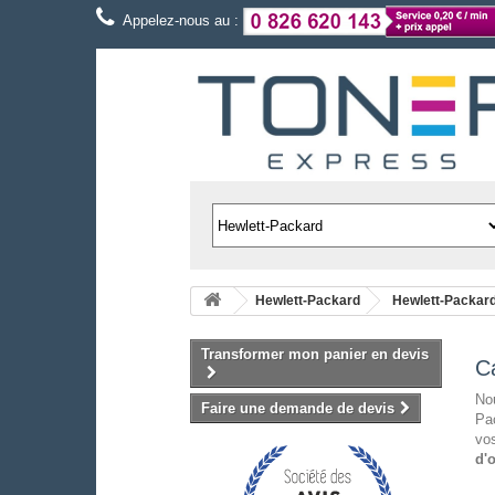
Appelez-nous au :
Hewlett-Packard
Hewlett-Packar
Transformer mon panier en devis
C
Nou
Faire une demande de devis
Pac
vos
d'