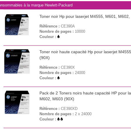
nsommables à la marque Hewlett-Packard
Toner noir Hp pour laserjet M4555, M601, M602
Référence :
CE390A
Nombre de pages :
10000
Couleur :
Toner noir haute capacité Hp pour laserjet M45
(90X)
Référence :
CE390X
Nombre de pages :
24000
Couleur :
Pack de 2 Toners noirs haute capacité HP pour l
M602, M603 (90X)
Référence :
CE390XD
Nombre de pages :
2 x 24000
Couleur :