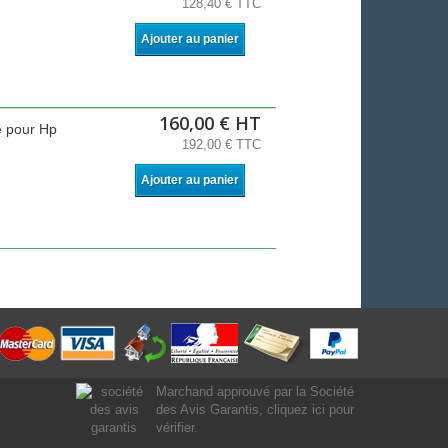
128,40 € TTC
Ajouter au panier
160,00 € HT
e pour Hp
192,00 € TTC
Ajouter au panier
Marchand approuvé par la Société
des Avis Garantis,
cliquez ici pour
vérifier
.