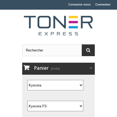
Contactez-nous
Connexion
Panier
(vide)