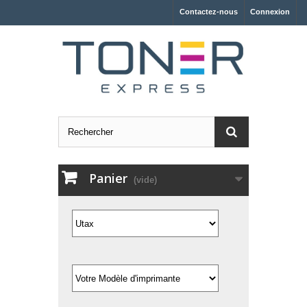
Contactez-nous
Connexion
Panier
(vide)