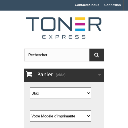
Contactez-nous
Connexion
Panier
(vide)