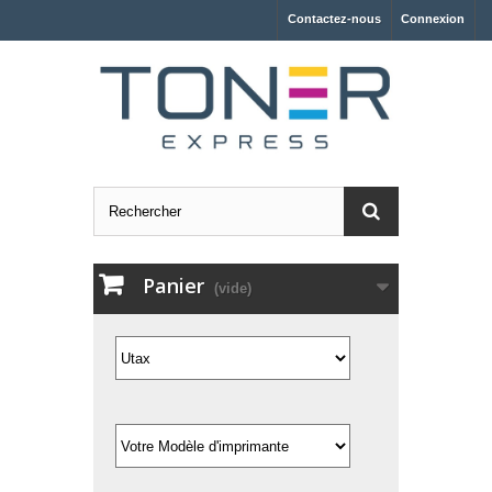
Contactez-nous
Connexion
Panier
(vide)